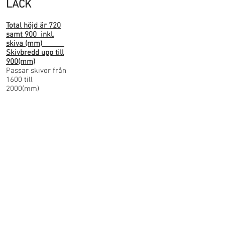
LACK
Total höjd är 720
samt 900 inkl.
skiva (mm)
Skivbredd upp till
900(mm)
Passar skivor från
1600 till
2000(mm)
MS07L-720
Passar skivor
från 1600 till
2000(mm)
MS07L-900
Standardfärg
är vit, svart och
silver. Stativet går
att få i alla
tänkbara färger