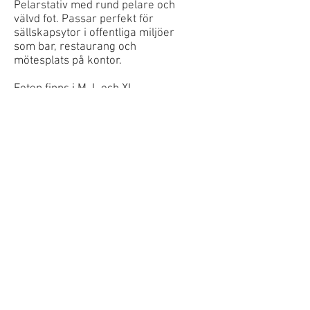
Pelarstativ med rund pelare och
välvd fot. Passar perfekt för
sällskapsytor i offentliga miljöer
som bar, restaurang och
mötesplats på kontor.
Foten finns i M, L och XL.
Pelaren går att få i olika höjder.
Soff-, bord-, bar- och ståhöjd.
Ett stabilt och stilrent bord i hög
kvalitet som är vårat mest
populära stativ.
Gummipuckar ingår. Ställfötter
och bordsskiva går att få mot
tillägg.
Teknisk info