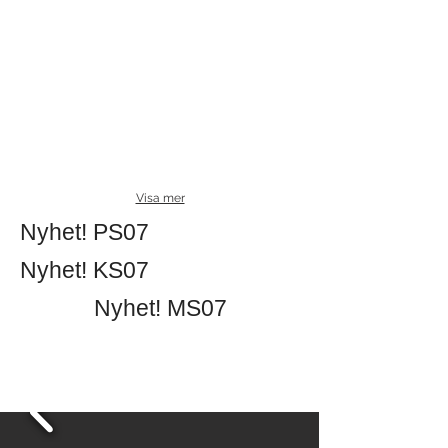
Visa mer
Nyhet! PS07
Nyhet! KS07
Nyhet! MS07
Stilrena och hållbara
bordsstativ i svenskt stål